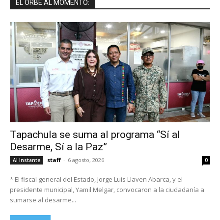
EL ORBE AL MOMENTO:
Tapachula se suma al programa “Sí al
Desarme, Sí a la Paz”
staff
-
6 agosto, 2026
Al Instante
0
* El fiscal general del Estado, Jorge Luis Llaven Abarca, y el
presidente municipal, Yamil Melgar, convocaron a la ciudadanía a
sumarse al desarme...