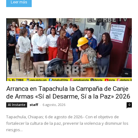
Leer más
Arranca en Tapachula la Campaña de Canje
de Armas «Sí al Desarme, Sí a la Paz» 2026
staff
-
6 agosto, 2026
Al Instante
0
Tapachula, Chiapas; 6 de agosto de 2026.- Con el objetivo de
fortalecer la cultura de la paz, prevenir la violencia y disminuir los
riesgos...