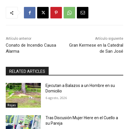
Artículo anterior
Artículo siguiente
Conato de Incendio Causa
Gran Kermese en la Catedral
Alarma
de San José
RELATED ARTICLES
Ejecutan a Balazos a un Hombre en su
Domicilio
6 agosto, 2026
Rojas
Tras Discusión Mujer Hiere en el Cuello a
su Pareja