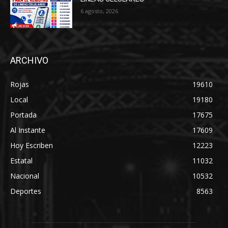
6 agosto, 2026
ARCHIVO
Rojas
19610
Local
19180
Portada
17675
Al Instante
17609
Hoy Escriben
12223
Estatal
11032
Nacional
10532
Deportes
8563