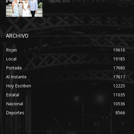
7 agosto, 2026
ARCHIVO
Rojas
19610
Local
19185
Portada
17680
Al Instante
17617
Hoy Escriben
12225
Estatal
11035
Nacional
10536
Deportes
8566