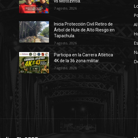
vs Motozintla.
Lo
7 agosto, 2026
P
Al
Inicia Protección Civil Retiro de
Árbol de Hule de Alto Riesgo en
Ho
Tapachula.
Es
7 agosto, 2026
N
Participa en la Carrera Atlética
4K de la 36 zona militar.
D
7 agosto, 2026