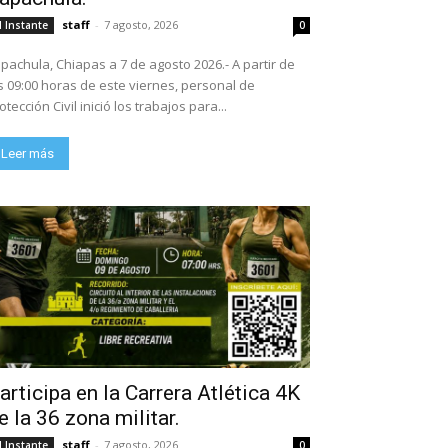
staff
-
7 agosto, 2026
l Instante
0
pachula, Chiapas a 7 de agosto 2026.- A partir de
s 09:00 horas de este viernes, personal de
otección Civil inició los trabajos para...
Leer más
articipa en la Carrera Atlética 4K
e la 36 zona militar.
staff
-
7 agosto, 2026
l Instante
0