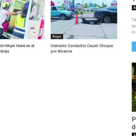
A
Ta
la
Pr
Rojas
ón Mujer Hiere en el
Distraído Conductor Causó Choque
Pareja
por Alcance
P
d
A