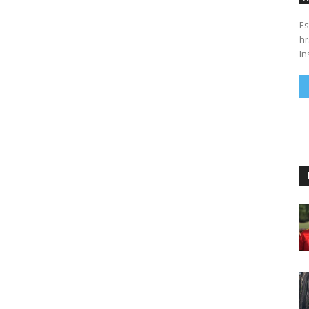
Es
hrs. Se parte del 43 anivers
In