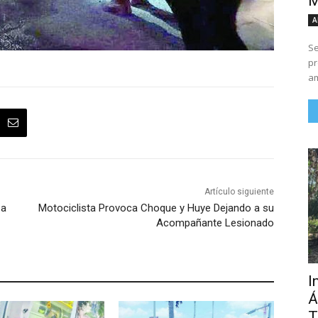
M
A
Se
pr
am
Artículo siguiente
 a
Motociclista Provoca Choque y Huye Dejando a su
Acompañante Lesionado
I
Á
T