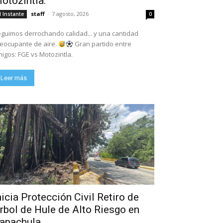
otozintla.
staff
-
7 agosto, 2026
l Instante
0
guimos derrochando calidad... y una cantidad
eocupante de aire.
Gran partido entre
igos: FGE vs Motozintla.
Leer más
nicia Protección Civil Retiro de
rbol de Hule de Alto Riesgo en
apachula.