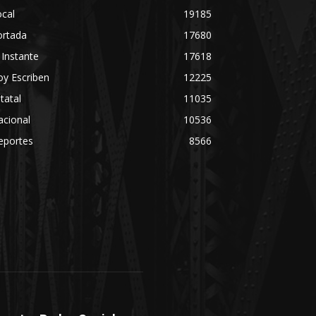
cal
19185
ortada
17680
 Instante
17618
y Escriben
12225
tatal
11035
acional
10536
eportes
8566