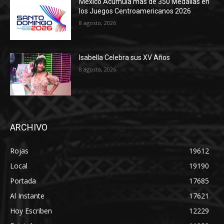
México Acumula más de 350 Medallas en
los Juegos Centroamericanos 2026
8 agosto, 2026
Isabella Celebra sus XV Años
8 agosto, 2026
ARCHIVO
Rojas
19612
Local
19190
Portada
17685
Al Instante
17621
Hoy Escriben
12229