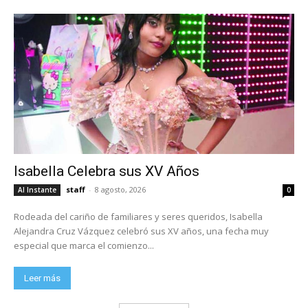
Isabella Celebra sus XV Años
staff
-
8 agosto, 2026
Al Instante
0
Rodeada del cariño de familiares y seres queridos, Isabella
Alejandra Cruz Vázquez celebró sus XV años, una fecha muy
especial que marca el comienzo...
Leer más