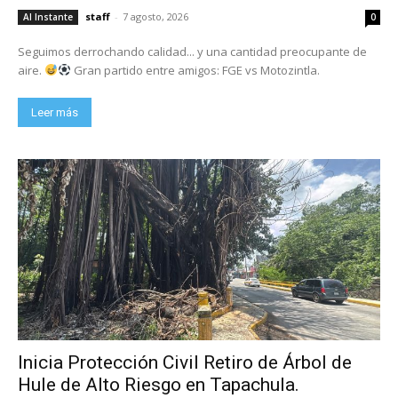
staff
-
7 agosto, 2026
Al Instante
0
Seguimos derrochando calidad... y una cantidad preocupante de
aire.
Gran partido entre amigos: FGE vs Motozintla.
Leer más
Inicia Protección Civil Retiro de Árbol de
Hule de Alto Riesgo en Tapachula.