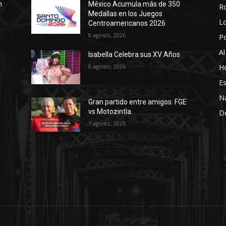
n
México Acumula más de 350
R
Medallas en los Juegos
Lo
Centroamericanos 2026
8 agosto, 2026
P
Al
Isabella Celebra sus XV Años
8 agosto, 2026
Ho
Es
N
Gran partido entre amigos: FGE
vs Motozintla.
D
7 agosto, 2026