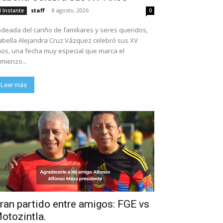
staff
-
8 agosto, 2026
l Instante
0
deada del cariño de familiares y seres queridos,
abella Alejandra Cruz Vázquez celebró sus XV
os, una fecha muy especial que marca el
mienzo...
Leer más
ran partido entre amigos: FGE vs
otozintla.