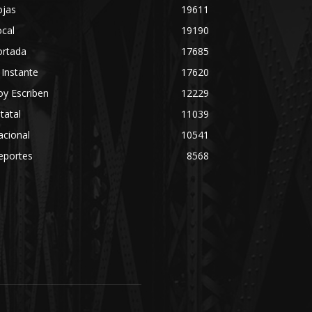
ojas
19611
cal
19190
ortada
17685
 Instante
17620
y Escriben
12229
tatal
11039
acional
10541
eportes
8568