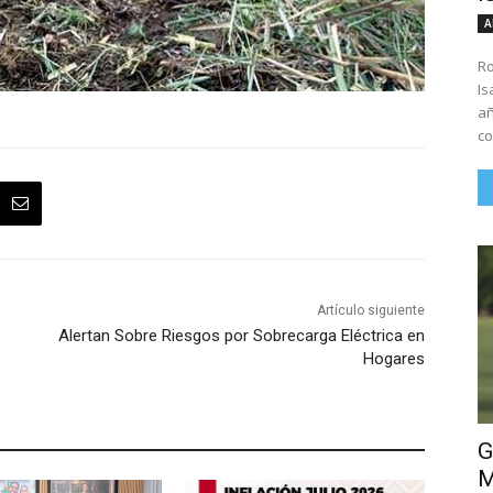
A
Ro
Is
añ
co
Artículo siguiente
Alertan Sobre Riesgos por Sobrecarga Eléctrica en
Hogares
G
M