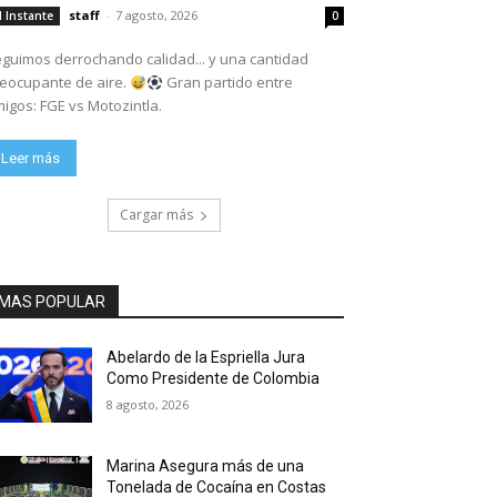
staff
-
7 agosto, 2026
l Instante
0
guimos derrochando calidad... y una cantidad
eocupante de aire.
Gran partido entre
igos: FGE vs Motozintla.
Leer más
Cargar más
MAS POPULAR
Abelardo de la Espriella Jura
Como Presidente de Colombia
8 agosto, 2026
Marina Asegura más de una
Tonelada de Cocaína en Costas