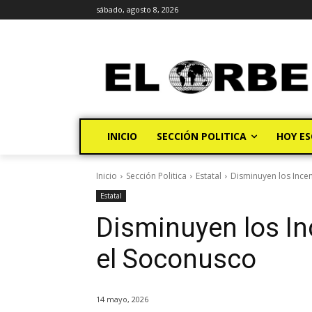
sábado, agosto 8, 2026
INICIO
SECCIÓN POLITICA
HOY ES
Inicio
Sección Politica
Estatal
Disminuyen los Ince
Estatal
Disminuyen los In
el Soconusco
14 mayo, 2026