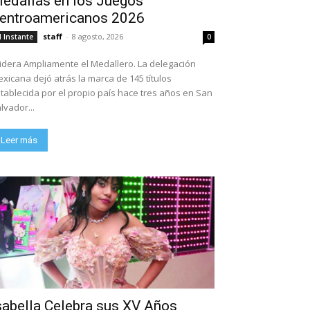
edallas en los Juegos
entroamericanos 2026
staff
-
8 agosto, 2026
l Instante
0
dera Ampliamente el Medallero. La delegación
xicana dejó atrás la marca de 145 títulos
tablecida por el propio país hace tres años en San
lvador...
Leer más
sabella Celebra sus XV Años