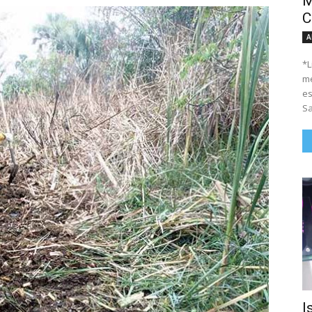
M
C
A
*Li
me
es
Sa
I