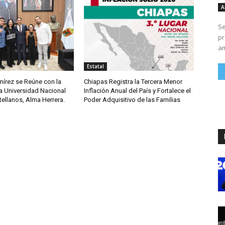
A
Se
pr
am
Estatal
írez se Reúne con la
Chiapas Registra la Tercera Menor
a Universidad Nacional
Inflación Anual del País y Fortalece el
ellanos, Alma Herrera.
Poder Adquisitivo de las Familias