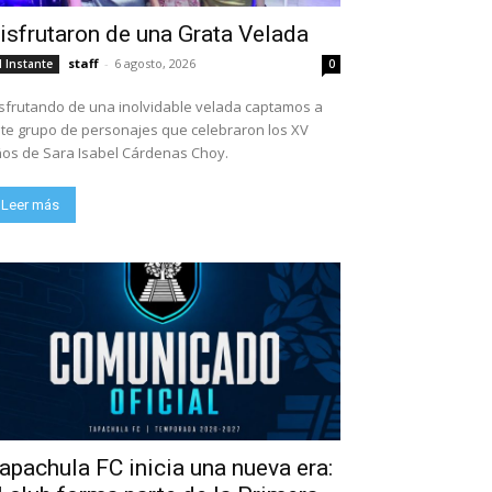
isfrutaron de una Grata Velada
staff
-
6 agosto, 2026
l Instante
0
sfrutando de una inolvidable velada captamos a
te grupo de personajes que celebraron los XV
os de Sara Isabel Cárdenas Choy.
Leer más
apachula FC inicia una nueva era: