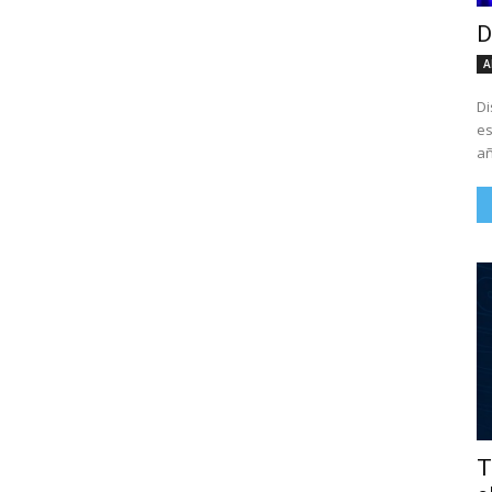
D
A
Di
es
añ
T