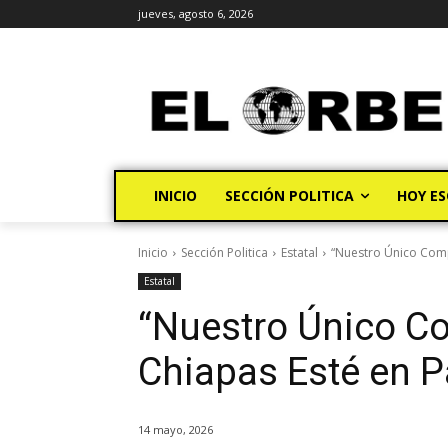
jueves, agosto 6, 2026
INICIO
SECCIÓN POLITICA
HOY ES
Inicio
Sección Politica
Estatal
“Nuestro Único Comp
Estatal
“Nuestro Único C
Chiapas Esté en P
14 mayo, 2026