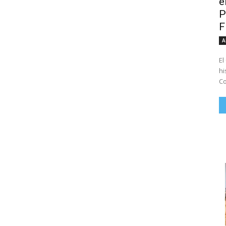
e
P
A
El
hi
Co