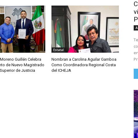
C
v
P
A
Te
co
Estatal
en
Pr
 Moreno Guillén Celebra
Nombran a Carolina Aguilar Gamboa
to de Nuevo Magistrado
Como Coordinadora Regional Costa
 Superior de Justicia
del ICHEJA