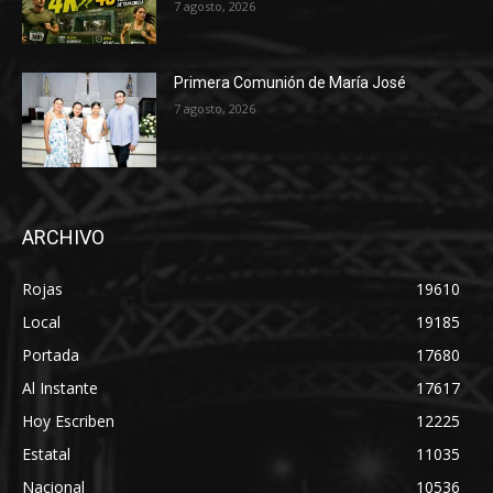
7 agosto, 2026
Primera Comunión de María José
7 agosto, 2026
ARCHIVO
Rojas
19610
Local
19185
Portada
17680
Al Instante
17617
Hoy Escriben
12225
Estatal
11035
Nacional
10536