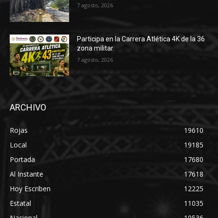
7 agosto, 2026
Participa en la Carrera Atlética 4K de la 36
zona militar.
7 agosto, 2026
ARCHIVO
Rojas
19610
Local
19185
Portada
17680
Al Instante
17618
Hoy Escriben
12225
Estatal
11035
Nacional
10536