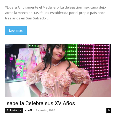
*Lidera Ampliamente el Medallero. La delegación mexicana dejó
atrás la marca de 145 títulos establecida por el propio país hace
tres años en San Salvador...
Leer más
Isabella Celebra sus XV Años
staff
-
8 agosto, 2026
Al Instante
0