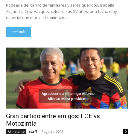
Rodeada del cariño de familiares y seres queridos, Isabella
Alejandra Cruz Vázquez celebró sus XV años, una fecha muy
especial que marca el comienzo...
Leer más
Gran partido entre amigos: FGE vs
Motozintla.
staff
-
7 agosto, 2026
Al Instante
0