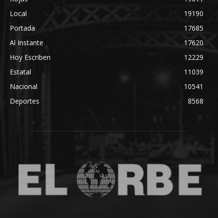
Local
19190
Portada
17685
Al Instante
17620
Hoy Escriben
12229
Estatal
11039
Nacional
10541
Deportes
8568