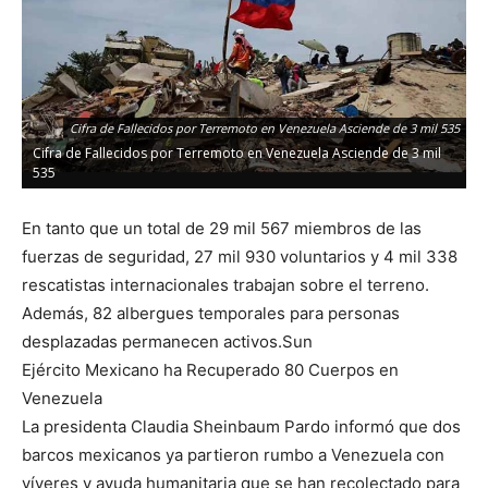
Cifra de Fallecidos por Terremoto en Venezuela Asciende de 3 mil 535
Cifra de Fallecidos por Terremoto en Venezuela Asciende de 3 mil
535
En tanto que un total de 29 mil 567 miembros de las
fuerzas de seguridad, 27 mil 930 voluntarios y 4 mil 338
rescatistas internacionales trabajan sobre el terreno.
Además, 82 albergues temporales para personas
desplazadas permanecen activos.Sun
Ejército Mexicano ha Recuperado 80 Cuerpos en
Venezuela
La presidenta Claudia Sheinbaum Pardo informó que dos
barcos mexicanos ya partieron rumbo a Venezuela con
víveres y ayuda humanitaria que se han recolectado para