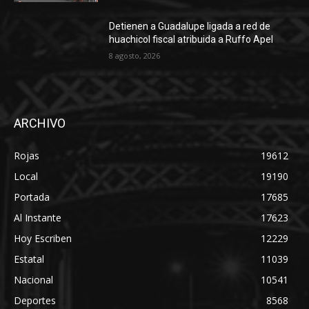
Detienen a Guadalupe ligada a red de
huachicol fiscal atribuida a Ruffo Apel
8 agosto, 2026
ARCHIVO
Rojas
19612
Local
19190
Portada
17685
Al Instante
17623
Hoy Escriben
12229
Estatal
11039
Nacional
10541
Deportes
8568