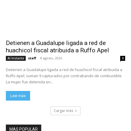
Detienen a Guadalupe ligada a red de
huachicol fiscal atribuida a Ruffo Apel
staff
-
8 agosto, 2026
Al Instante
0
Detienen a Guadalupe ligada a red de huachicol fiscal atribuida a
Ruffo Apel; suman 9 capturados por contrabando de combustible
La mujer fue detenida en...
Leer más
Cargar más
MAS POPULAR