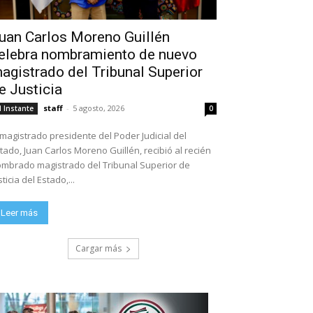
uan Carlos Moreno Guillén
elebra nombramiento de nuevo
agistrado del Tribunal Superior
e Justicia
staff
-
5 agosto, 2026
l Instante
0
 magistrado presidente del Poder Judicial del
tado, Juan Carlos Moreno Guillén, recibió al recién
mbrado magistrado del Tribunal Superior de
sticia del Estado,...
Leer más
Cargar más