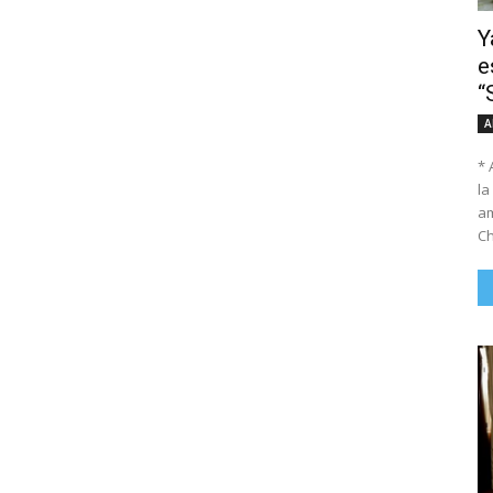
Y
e
“
A
* 
la
am
Ch