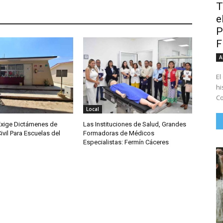
T
e
P
A
El
hi
Co
Local
Exige Dictámenes de
Las Instituciones de Salud, Grandes
ivil Para Escuelas del
Formadoras de Médicos
Especialistas: Fermín Cáceres