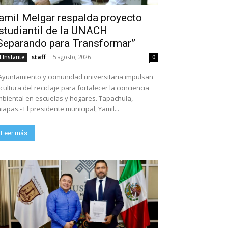
amil Melgar respalda proyecto
studiantil de la UNACH
Separando para Transformar”
staff
-
5 agosto, 2026
l Instante
0
Ayuntamiento y comunidad universitaria impulsan
 cultura del reciclaje para fortalecer la conciencia
biental en escuelas y hogares. Tapachula,
iapas.- El presidente municipal, Yamil...
Leer más