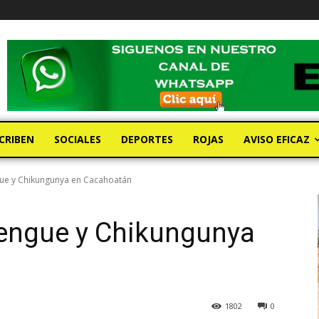
CRIBEN
SOCIALES
DEPORTES
ROJAS
AVISO EFICAZ
ue y Chikungunya en Cacahoatán
engue y Chikungunya
1802
0