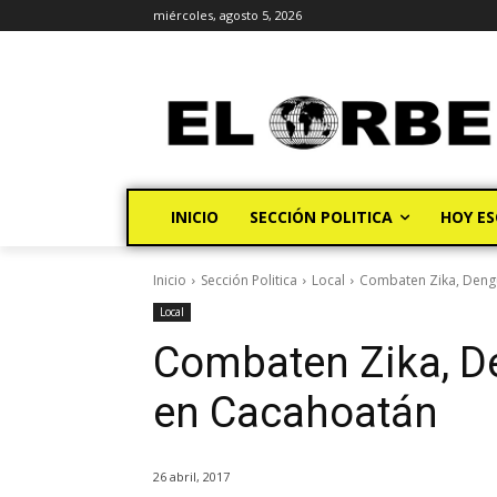
miércoles, agosto 5, 2026
INICIO
SECCIÓN POLITICA
HOY ES
Inicio
Sección Politica
Local
Combaten Zika, Deng
Local
Combaten Zika, D
en Cacahoatán
26 abril, 2017