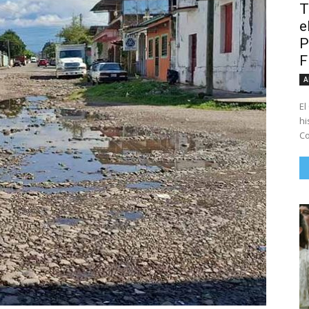
T
e
P
A
El
hi
Co