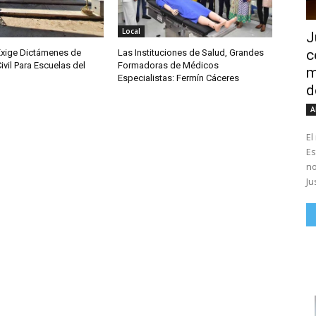
Local
J
c
Exige Dictámenes de
Las Instituciones de Salud, Grandes
ivil Para Escuelas del
Formadoras de Médicos
m
Especialistas: Fermín Cáceres
d
A
El
Es
no
Ju