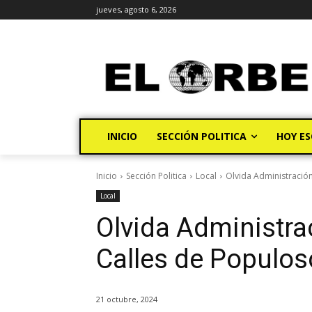
jueves, agosto 6, 2026
INICIO
SECCIÓN POLITICA
HOY ES
Inicio
Sección Politica
Local
Olvida Administració
Local
Olvida Administra
Calles de Populos
21 octubre, 2024