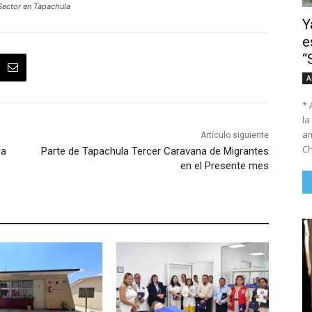
Sector en Tapachula
Y
e
“
A
* 
la
am
Artículo siguiente
Ch
da
Parte de Tapachula Tercer Caravana de Migrantes
en el Presente mes