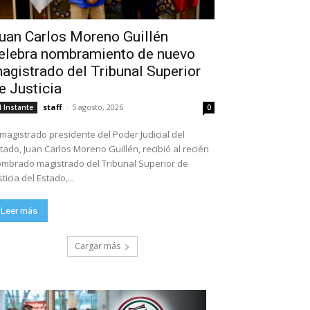
uan Carlos Moreno Guillén
elebra nombramiento de nuevo
agistrado del Tribunal Superior
e Justicia
staff
-
5 agosto, 2026
l Instante
0
 magistrado presidente del Poder Judicial del
tado, Juan Carlos Moreno Guillén, recibió al recién
mbrado magistrado del Tribunal Superior de
sticia del Estado,...
Leer más
Cargar más