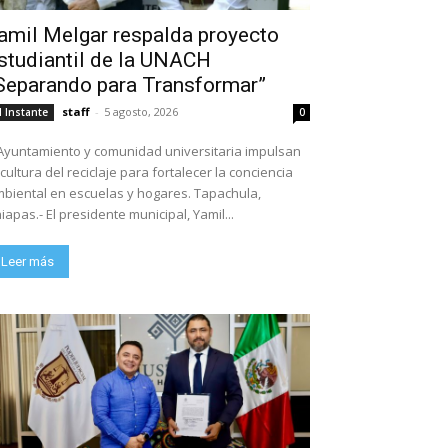
amil Melgar respalda proyecto
studiantil de la UNACH
Separando para Transformar”
staff
-
5 agosto, 2026
l Instante
0
Ayuntamiento y comunidad universitaria impulsan
 cultura del reciclaje para fortalecer la conciencia
biental en escuelas y hogares. Tapachula,
iapas.- El presidente municipal, Yamil...
Leer más