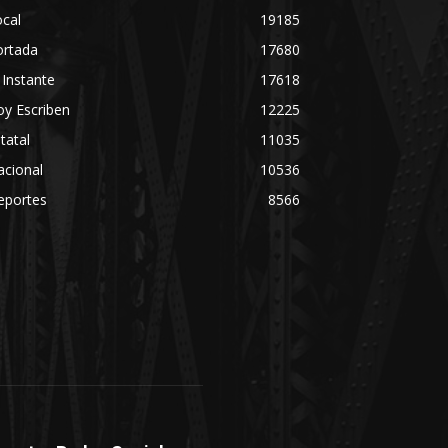
cal
19185
ortada
17680
 Instante
17618
y Escriben
12225
tatal
11035
acional
10536
eportes
8566