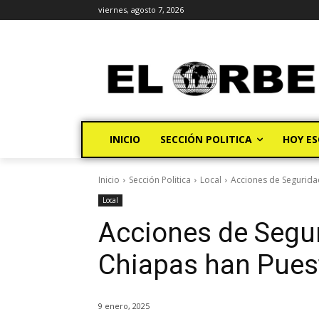
viernes, agosto 7, 2026
INICIO
SECCIÓN POLITICA
HOY ES
Inicio
Sección Politica
Local
Acciones de Segurida
Local
Acciones de Segur
Chiapas han Puest
9 enero, 2025