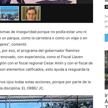
M
A
Se
pr
am
ntomas de inseguridad porque no podía estar uno ni
o un parque, como la carretera o como un viaje o en
gares”, comentó.
e, por eso, el programa del gobernador Ramírez
 renovado, con experiencia, como el Fiscal Llaven
ión con el fiscal regional Cesar Amín y con el fiscal de
on elementos calificados, esto ayuda a resguarda la
os ojos todas estas acciones, porque por parte de la
la disciplina. EL ORBE/ JC.
I
Á
T