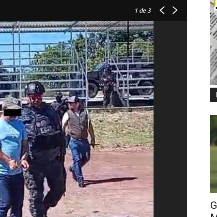
1
de 3
G