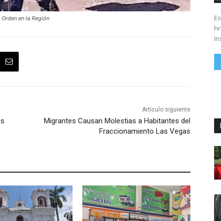
Es
 Orden en la Región
hrs. Se parte del 43 anivers
In
Artículo siguiente
as
Migrantes Causan Molestias a Habitantes del
Fraccionamiento Las Vegas