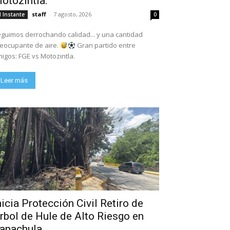
otozintla.
staff
-
7 agosto, 2026
l Instante
0
guimos derrochando calidad... y una cantidad
eocupante de aire.
Gran partido entre
igos: FGE vs Motozintla.
Leer más
nicia Protección Civil Retiro de
rbol de Hule de Alto Riesgo en
apachula.