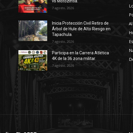
vs Motozintla.
Lo
7 agosto, 2026
P
Al
Inicia Protección Civil Retiro de
Árbol de Hule de Alto Riesgo en
Ho
Tapachula.
Es
7 agosto, 2026
N
Participa en la Carrera Atlética
4K de la 36 zona militar.
D
7 agosto, 2026