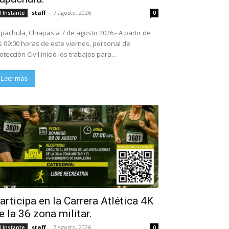
staff
-
7 agosto, 2026
l Instante
0
pachula, Chiapas a 7 de agosto 2026.- A partir de
s 09:00 horas de este viernes, personal de
otección Civil inició los trabajos para...
Leer más
articipa en la Carrera Atlética 4K
e la 36 zona militar.
staff
-
7 agosto, 2026
l Instante
0