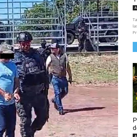
A
Ta
la
Pr
P
d
A