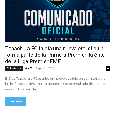
Tapachula FC inicia una nueva era: el club
forma parte de la Primera Premier, la élite
de la Liga Premier FMF
staff
-
5 agosto, 2026
Al Instante
0
El Club Tapachula FC escribe un nuevo capítulo en su historia y en
la del fútbol profesional chiapaneco. Como resultado de la nueva
reestructuración de...
Leer más