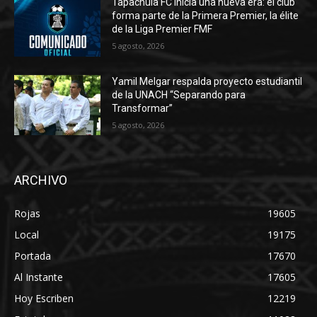
Tapachula FC inicia una nueva era: el club
forma parte de la Primera Premier, la élite
de la Liga Premier FMF
5 agosto, 2026
Yamil Melgar respalda proyecto estudiantil
de la UNACH “Separando para
Transformar”
5 agosto, 2026
ARCHIVO
Rojas
19605
Local
19175
Portada
17670
Al Instante
17605
Hoy Escriben
12219