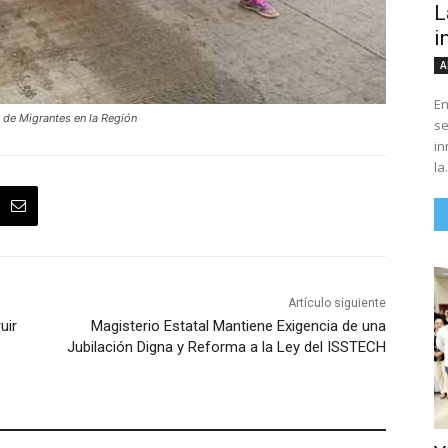
L
i
A
En
 de Migrantes en la Región
se
in
la.
Artículo siguiente
uir
Magisterio Estatal Mantiene Exigencia de una
Jubilación Digna y Reforma a la Ley del ISSTECH