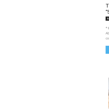
T
“
A
* 
Ab
co