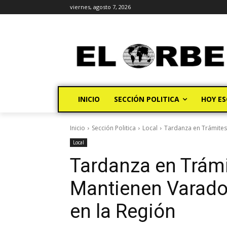
viernes, agosto 7, 2026
INICIO
SECCIÓN POLITICA
HOY ES
Inicio
Sección Politica
Local
Tardanza en Trámites 
Local
Tardanza en Trámi
Mantienen Varado
en la Región