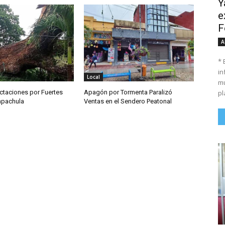
Y
e
F
A
* 
in
Local
mu
pl
ctaciones por Fuertes
Apagón por Tormenta Paralizó
Tapachula
Ventas en el Sendero Peatonal