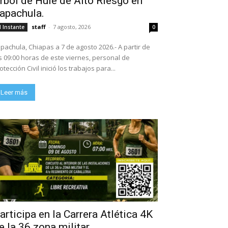
rbol de Hule de Alto Riesgo en
apachula.
staff
-
7 agosto, 2026
l Instante
0
pachula, Chiapas a 7 de agosto 2026.- A partir de
s 09:00 horas de este viernes, personal de
otección Civil inició los trabajos para...
Leer más
articipa en la Carrera Atlética 4K
e la 36 zona militar.