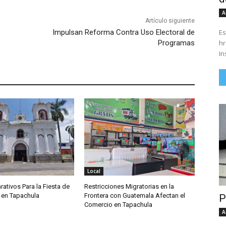
A
Artículo siguiente
Es
Impulsan Reforma Contra Uso Electoral de
hrs. Se parte del 43 anivers
Programas
In
Local
rativos Para la Fiesta de
Restricciones Migratorias en la
 en Tapachula
Frontera con Guatemala Afectan el
P
Comercio en Tapachula
A