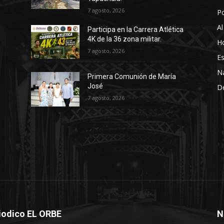
7 agosto, 2026
P
Al
Participa en la Carrera Atlética
4K de la 36 zona militar.
Ho
7 agosto, 2026
Es
N
Primera Comunión de María
José
D
7 agosto, 2026
iodico EL ORBE
N