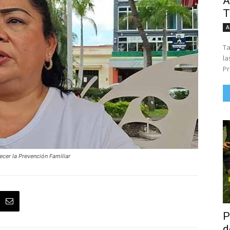
Á
T
A
Ta
la
Pr
ecer la Prevención Familiar
P
d