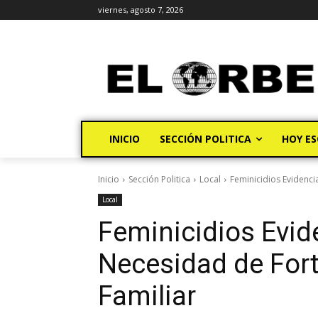
viernes, agosto 7, 2026
INICIO
SECCIÓN POLITICA
HOY ES
Inicio
Sección Politica
Local
Feminicidios Evidencia
Local
Feminicidios Evide
Necesidad de Fort
Familiar