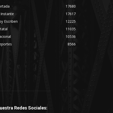
ortada
17680
 Instante
17617
y Escriben
12225
tatal
11035
acional
10536
eportes
8566
uestra Redes Sociales: