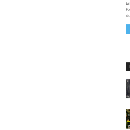
En
Fó
du