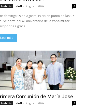
staff
-
7 agosto, 2026
l Instante
0
te domingo 09 de agosto, inicia en punto de las 07
ario de la zona militar.
scripciones gratis...
Leer más
rimera Comunión de María José
staff
-
7 agosto, 2026
l Instante
0