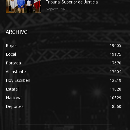
Tribunal Superior de Justicia
5 agosto, 2026
ARCHIVO
Rojas
19605
Local
19175
Portada
17670
Al Instante
17604
Hoy Escriben
12219
Estatal
11028
Nacional
10529
Deportes
8560