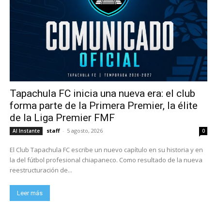
Tapachula FC inicia una nueva era: el club
forma parte de la Primera Premier, la élite
de la Liga Premier FMF
staff
-
5 agosto, 2026
Al Instante
0
El Club Tapachula FC escribe un nuevo capítulo en su historia y en
la del fútbol profesional chiapaneco. Como resultado de la nueva
reestructuración de...
Leer más