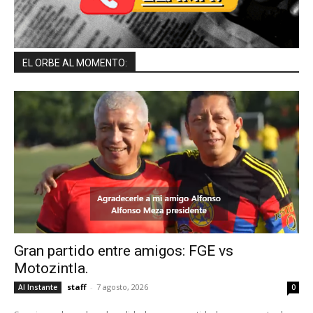
EL ORBE AL MOMENTO:
Gran partido entre amigos: FGE vs
Motozintla.
staff
-
7 agosto, 2026
Al Instante
0