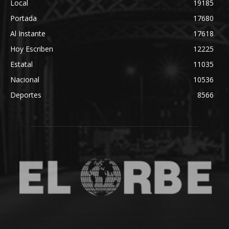
Local
19185
Portada
17680
Al Instante
17618
Hoy Escriben
12225
Estatal
11035
Nacional
10536
Deportes
8566