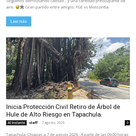
Seguimos derrochando calidad... y una cantidad preocupante de
aire.
Gran partido entre amigos: FGE vs Motozintla.
Leer más
Inicia Protección Civil Retiro de Árbol de
Hule de Alto Riesgo en Tapachula.
staff
-
7 agosto, 2026
Al Instante
0
Tapachula, Chiapas a 7 de agosto 2026.- A partir de las 09:00 horas