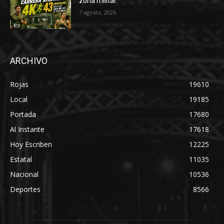
zona militar.
7 agosto, 2026
ARCHIVO
Rojas
19610
Local
19185
Portada
17680
Al Instante
17618
Hoy Escriben
12225
Estatal
11035
Nacional
10536
Deportes
8566