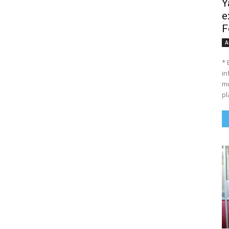
Y
e
F
A
* 
in
mu
pl