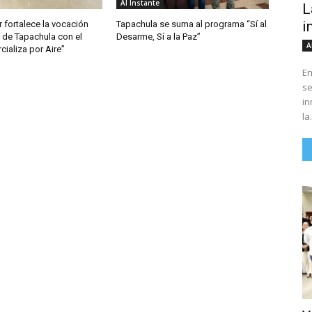
Al Instante
L
i
 fortalece la vocación
Tapachula se suma al programa “Sí al
 de Tapachula con el
Desarme, Sí a la Paz”
A
ializa por Aire”
En
se
in
la.