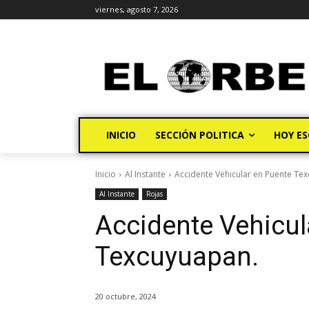
viernes, agosto 7, 2026
INICIO
SECCIÓN POLITICA
HOY ES
Inicio
Al Instante
Accidente Vehicular en Puente Te
Al Instante
Rojas
Accidente Vehicul
Texcuyuapan.
20 octubre, 2024