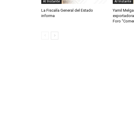
Al Instante
Al Instante
La Fiscalía General del Estado
Yamil Melgar
informa
exportadora
Foro “Comerc