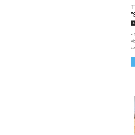
T
“
A
* 
Ab
co