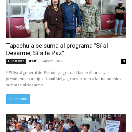
Tapachula se suma al programa “Sí al
Desarme, Sí a la Paz”
staff
-
6 agosto, 2026
Al Instante
0
* El fiscal general del Estado, Jorge Luis Llaven Abarca, y el
presidente municipal, Yamil Melgar, convocaron a la ciudadanía a
sumarse al desarme...
Leer más