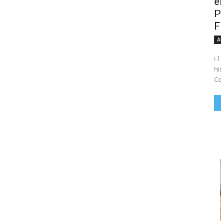
e
P
A
El
hi
Co