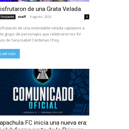
isfrutaron de una Grata Velada
staff
-
6 agosto, 2026
l Instante
0
sfrutando de una inolvidable velada captamos a
te grupo de personajes que celebraron los XV
os de Sara Isabel Cárdenas Choy.
Leer más
apachula FC inicia una nueva era: