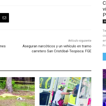
C
v
P
A
Te
co
en
Artículo siguiente
Pr
ones
Aseguran narcóticos y un vehículo en tramo
carretero San Cristóbal-Teopisca: FGE