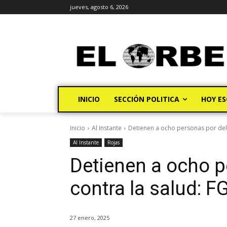
jueves, agosto 6, 2026
INICIO
SECCIÓN POLITICA
HOY ES
Inicio
Al Instante
Detienen a ocho personas por deli
Al Instante
Rojas
Detienen a ocho p
contra la salud: F
27 enero, 2025