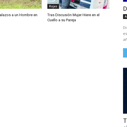
Rojas
D
Balazos a un Hombre en
Tras Discusión Mujer Hiere en el
A
o
Cuello a su Pareja
Di
es
añ
T