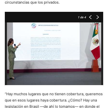
circunstancias que los privados.
1
de 4
LA
OB
IN
L
C
A
“Hay muchos lugares que no tienen cobertura, queremos
que en esos lugares haya cobertura. ¿Cómo? Hay una
legislación en Brasil —de ahí lo tomamos— en donde el