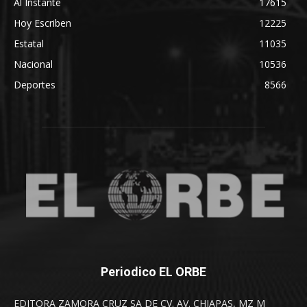
Al Instante
17615
Hoy Escriben
12225
Estatal
11035
Nacional
10536
Deportes
8566
Periodico EL ORBE
EDITORA ZAMORA CRUZ SA DE CV. AV. CHIAPAS, MZ M