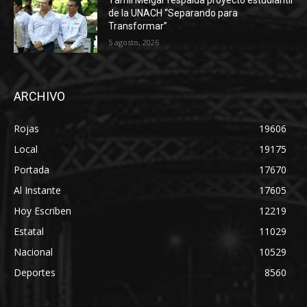
Yamil Melgar respalda proyecto estudiantil
de la UNACH “Separando para
Transformar”
5 agosto, 2026
ARCHIVO
Rojas
19606
Local
19175
Portada
17670
Al Instante
17605
Hoy Escriben
12219
Estatal
11029
Nacional
10529
Deportes
8560