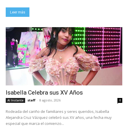
Leer más
Isabella Celebra sus XV Años
staff
-
8 agosto, 2026
Al Instante
0
Rodeada del cariño de familiares y seres queridos, Isabella
Alejandra Cruz Vázquez celebró sus XV años, una fecha muy
especial que marca el comienzo...