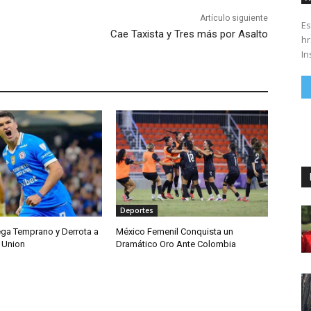
Artículo siguiente
Es
Cae Taxista y Tres más por Asalto
hrs. Se parte del 43 anivers
In
Deportes
ega Temprano y Derrota a
México Femenil Conquista un
 Union
Dramático Oro Ante Colombia