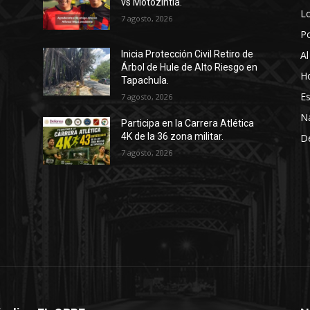
vs Motozintla.
Lo
7 agosto, 2026
P
Al
Inicia Protección Civil Retiro de
Árbol de Hule de Alto Riesgo en
Ho
Tapachula.
Es
7 agosto, 2026
N
Participa en la Carrera Atlética
4K de la 36 zona militar.
D
7 agosto, 2026