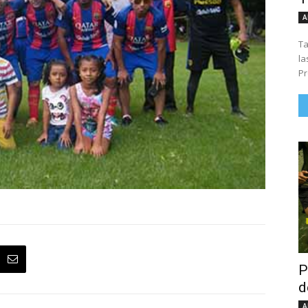
A
Ta
la
Pr
P
d
A