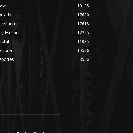
cal
19185
ortada
17680
 Instante
17618
y Escriben
12225
tatal
11035
acional
10536
eportes
8566