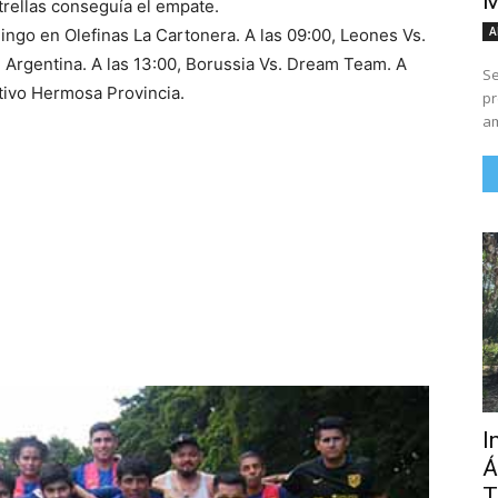
M
trellas conseguía el empate.
A
ingo en Olefinas La Cartonera. A las 09:00, Leones Vs.
s. Argentina. A las 13:00, Borussia Vs. Dream Team. A
Se
rtivo Hermosa Provincia.
pr
am
I
Á
T