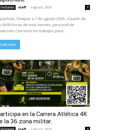
staff
-
7 agosto, 2026
l Instante
0
pachula, Chiapas a 7 de agosto 2026.- A partir de
s 09:00 horas de este viernes, personal de
otección Civil inició los trabajos para...
Leer más
articipa en la Carrera Atlética 4K
e la 36 zona militar.
staff
-
7 agosto, 2026
l Instante
0