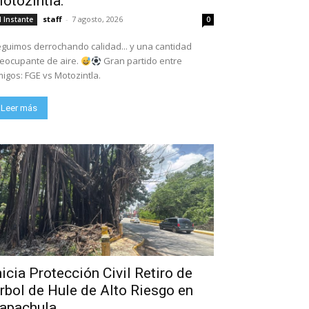
otozintla.
staff
-
7 agosto, 2026
l Instante
0
guimos derrochando calidad... y una cantidad
eocupante de aire.
Gran partido entre
igos: FGE vs Motozintla.
Leer más
nicia Protección Civil Retiro de
rbol de Hule de Alto Riesgo en
apachula.