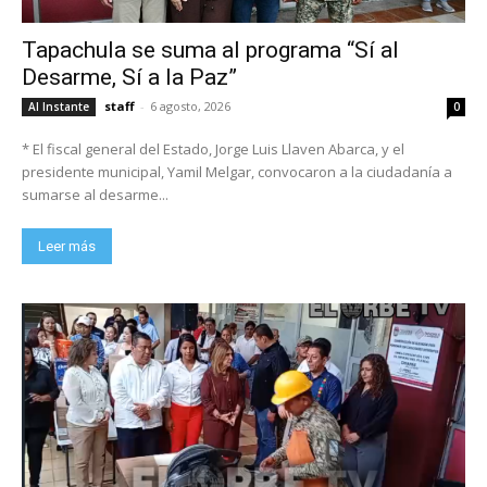
Tapachula se suma al programa “Sí al
Desarme, Sí a la Paz”
staff
-
6 agosto, 2026
Al Instante
0
* El fiscal general del Estado, Jorge Luis Llaven Abarca, y el
presidente municipal, Yamil Melgar, convocaron a la ciudadanía a
sumarse al desarme...
Leer más