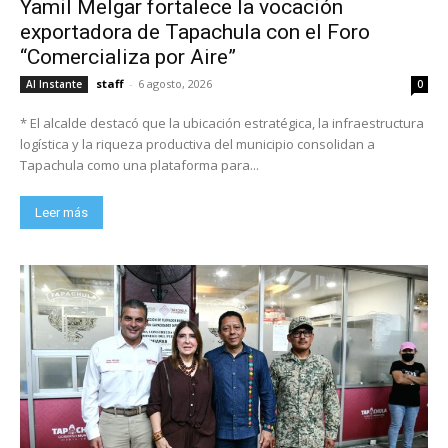
Yamil Melgar fortalece la vocación
exportadora de Tapachula con el Foro
“Comercializa por Aire”
staff
-
6 agosto, 2026
Al Instante
0
* El alcalde destacó que la ubicación estratégica, la infraestructura
logística y la riqueza productiva del municipio consolidan a
Tapachula como una plataforma para...
Leer más