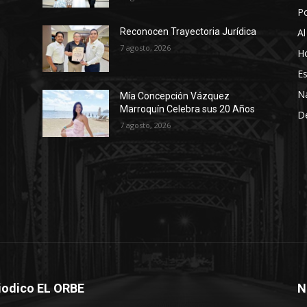
P
Al
Reconocen Trayectoria Jurídica
7 agosto, 2026
Ho
Es
N
Mía Concepción Vázquez
Marroquín Celebra sus 20 Años
D
7 agosto, 2026
iodico EL ORBE
N