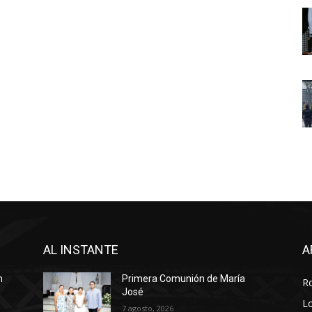
AL INSTANTE
A
n
Primera Comunión de María
R
José
Lo
7 agosto, 2026