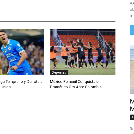
A.
ab
tr
Deportes
ega Temprano y Derrota a
México Femenil Conquista un
 Union
Dramático Oro Ante Colombia
M
M
A
Ro