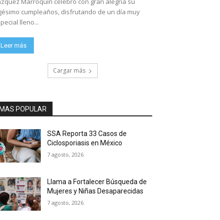
zquez Marroquín celebró con gran alegría su
gésimo cumpleaños, disfrutando de un día muy
pecial lleno...
Leer más
Cargar más
MAS POPULAR
SSA Reporta 33 Casos de
Ciclosporiasis en México
7 agosto, 2026
Llama a Fortalecer Búsqueda de
Mujeres y Niñas Desaparecidas
7 agosto, 2026