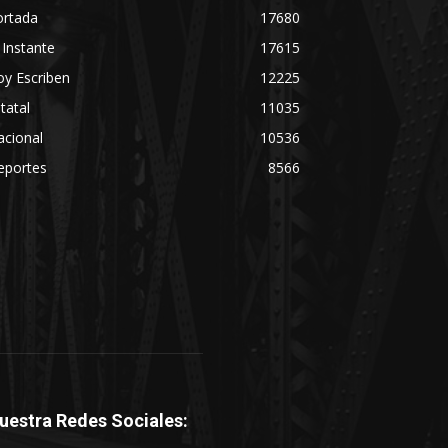
ortada
17680
 Instante
17615
y Escriben
12225
tatal
11035
acional
10536
eportes
8566
uestra Redes Sociales: