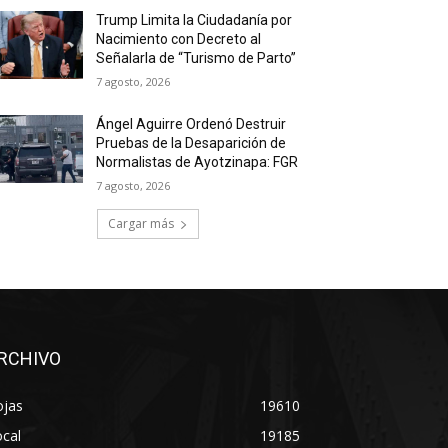
Trump Limita la Ciudadanía por
Nacimiento con Decreto al
Señalarla de “Turismo de Parto”
7 agosto, 2026
Ángel Aguirre Ordenó Destruir
Pruebas de la Desaparición de
Normalistas de Ayotzinapa: FGR
7 agosto, 2026
Cargar más
RCHIVO
ojas
19610
cal
19185