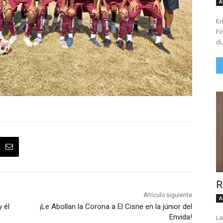
A
En
Fó
du
R
Artículo siguiente
A
 él
¡Le Abollan la Corona a El Cisne en la júnior del
Envida!
La