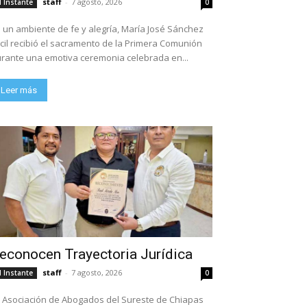
staff
-
7 agosto, 2026
l Instante
0
 un ambiente de fe y alegría, María José Sánchez
cil recibió el sacramento de la Primera Comunión
rante una emotiva ceremonia celebrada en...
Leer más
econocen Trayectoria Jurídica
staff
-
7 agosto, 2026
l Instante
0
 Asociación de Abogados del Sureste de Chiapas