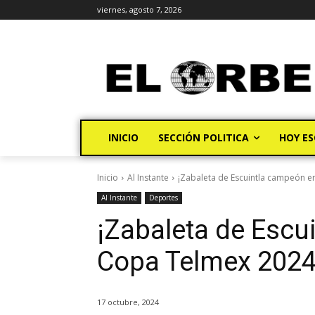
viernes, agosto 7, 2026
INICIO
SECCIÓN POLITICA
HOY ES
Inicio
Al Instante
¡Zabaleta de Escuintla campeón e
Al Instante
Deportes
¡Zabaleta de Escu
Copa Telmex 2024
17 octubre, 2024