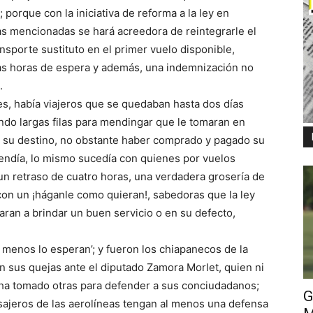
 porque con la iniciativa de reforma a la ley en
as mencionadas se hará acreedora de reintegrarle el
ansporte sustituto en el primer vuelo disponible,
las horas de espera y además, una indemnización no
.
es, había viajeros que se quedaban hasta dos días
do largas filas para mendingar que le tomaran en
 a su destino, no obstante haber comprado y pagado su
fendía, lo mismo sucedía con quienes por vuelos
un retraso de cuatro horas, una verdadera grosería de
con un ¡háganle como quieran!, sabedoras que la ley
aran a brindar un buen servicio o en su defecto,
e menos lo esperan’; y fueron los chiapanecos de la
n sus quejas ante el diputado Zamora Morlet, quien ni
ha tomado otras para defender a sus conciudadanos;
G
asajeros de las aerolíneas tengan al menos una defensa