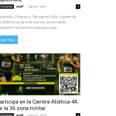
staff
-
7 agosto, 2026
l Instante
0
pachula, Chiapas a 7 de agosto 2026.- A partir de
s 09:00 horas de este viernes, personal de
otección Civil inició los trabajos para...
Leer más
articipa en la Carrera Atlética 4K
e la 36 zona militar.
staff
-
7 agosto, 2026
l Instante
0