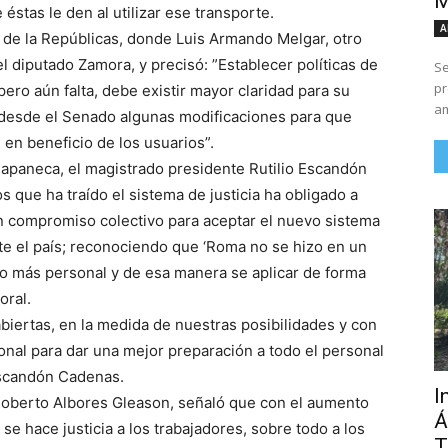
M
 éstas le den al utilizar ese transporte.
A
o de la Repúblicas, donde Luis Armando Melgar, otro
del diputado Zamora, y precisó: ”Establecer políticas de
Se
pr
ero aún falta, debe existir mayor claridad para su
am
r desde el Senado algunas modificaciones para que
 en beneficio de los usuarios”.
 chiapaneca, el magistrado presidente Rutilio Escandón
que ha traído el sistema de justicia ha obligado a
n compromiso colectivo para aceptar el nuevo sistema
e el país; reconociendo que ‘Roma no se hizo en un
ndo más personal y de esa manera se aplicar de forma
oral.
iertas, en la medida de nuestras posibilidades y con
onal para dar una mejor preparación a todo el personal
Escandón Cadenas.
I
 Roberto Albores Gleason, señaló que con el aumento
Á
se hace justicia a los trabajadores, sobre todo a los
T