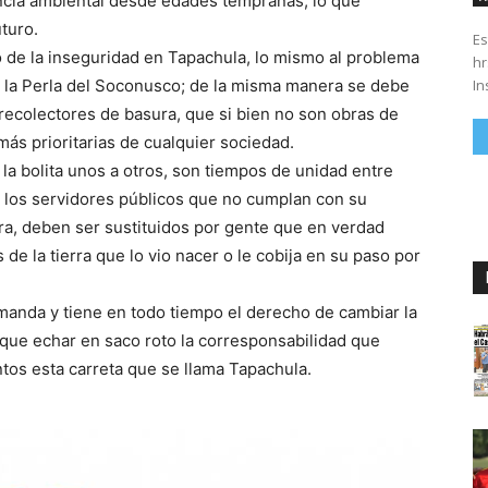
cia ambiental desde edades tempranas, lo que
turo.
Es
o de la inseguridad en Tapachula, lo mismo al problema
hrs. Se parte del 43 anivers
In
de la Perla del Soconusco; de la misma manera se debe
recolectores de basura, que si bien no son obras de
ás prioritarias de cualquier sociedad.
 la bolita unos a otros, son tiempos de unidad entre
e los servidores públicos que no cumplan con su
ra, deben ser sustituidos por gente que en verdad
de la tierra que lo vio nacer o le cobija en su paso por
manda y tiene en todo tiempo el derecho de cambiar la
que echar en saco roto la corresponsabilidad que
os esta carreta que se llama Tapachula.