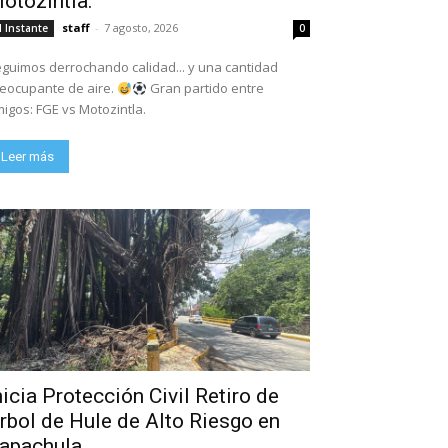
otozintla.
staff
-
7 agosto, 2026
l Instante
0
guimos derrochando calidad... y una cantidad
eocupante de aire.
Gran partido entre
igos: FGE vs Motozintla.
Leer más
nicia Protección Civil Retiro de
rbol de Hule de Alto Riesgo en
apachula.