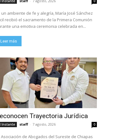
staff
-
7 agosto, 2026
l Instante
0
 un ambiente de fe y alegría, María José Sánchez
cil recibió el sacramento de la Primera Comunión
rante una emotiva ceremonia celebrada en...
Leer más
econocen Trayectoria Jurídica
staff
-
7 agosto, 2026
l Instante
0
 Asociación de Abogados del Sureste de Chiapas