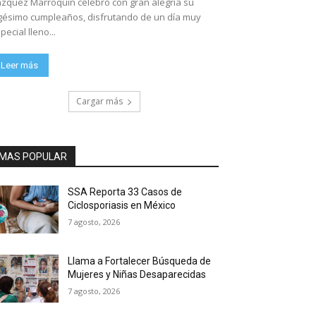
zquez Marroquín celebró con gran alegría su
gésimo cumpleaños, disfrutando de un día muy
pecial lleno...
Leer más
Cargar más
MAS POPULAR
SSA Reporta 33 Casos de
Ciclosporiasis en México
7 agosto, 2026
Llama a Fortalecer Búsqueda de
Mujeres y Niñas Desaparecidas
7 agosto, 2026