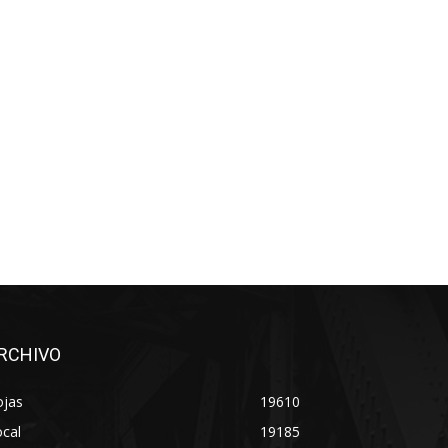
RCHIVO
ojas
19610
cal
19185