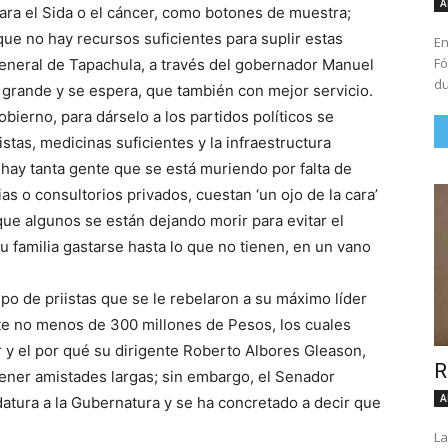
A
para el Sida o el cáncer, como botones de muestra;
ue no hay recursos suficientes para suplir estas
En
Fó
General de Tapachula, a través del gobernador Manuel
du
s grande y se espera, que también con mejor servicio.
bierno, para dárselo a los partidos políticos se
stas, medicinas suficientes y la infraestructura
ue hay tanta gente que se está muriendo por falta de
 o consultorios privados, cuestan ‘un ojo de la cara’
 que algunos se están dejando morir para evitar el
su familia gastarse hasta lo que no tienen, en un vano
upo de priistas que se le rebelaron a su máximo líder
te no menos de 300 millones de Pesos, los cuales
 y el por qué su dirigente Roberto Albores Gleason,
R
tener amistades largas; sin embargo, el Senador
A
atura a la Gubernatura y se ha concretado a decir que
La