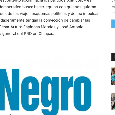
escontento social hacia los partidos políticos, y es
Vá
vi
 democrático busca hacer equipo con quienes quieran
es
ados de los viejos esquemas políticos y desee impulsar
daderamente tengan la convicción de cambiar las
 César Arturo Espinosa Morales y José Antonio
o general del PRD en Chiapas.