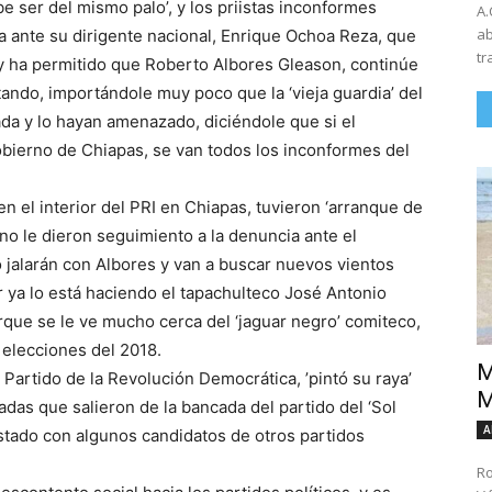
e ser del mismo palo’, y los priistas inconformes
A.
ab
a ante su dirigente nacional, Enrique Ochoa Reza, que
tr
’ y ha permitido que Roberto Albores Gleason, continúe
tando, importándole muy poco que la ‘vieja guardia’ del
a y lo hayan amenazado, diciéndole que si el
bierno de Chiapas, se van todos los inconformes del
en el interior del PRI en Chiapas, tuvieron ‘arranque de
no le dieron seguimiento a la denuncia ante el
 no jalarán con Albores y van a buscar nuevos vientos
er ya lo está haciendo el tapachulteco José Antonio
orque se le ve mucho cerca del ‘jaguar negro’ comiteco,
 elecciones del 2018.
M
l Partido de la Revolución Democrática, ’pintó su raya’
M
das que salieron de la bancada del partido del ‘Sol
A
estado con algunos candidatos de otros partidos
Ro