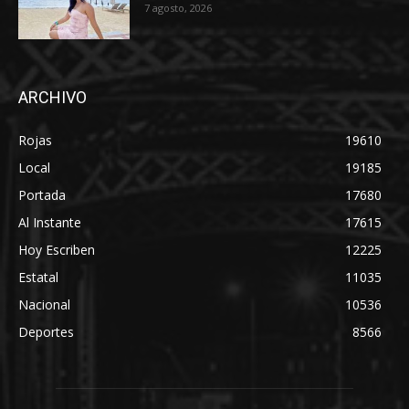
7 agosto, 2026
ARCHIVO
Rojas
19610
Local
19185
Portada
17680
Al Instante
17615
Hoy Escriben
12225
Estatal
11035
Nacional
10536
Deportes
8566