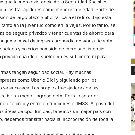
e que la mera existencia de la Seguridad Social es
tar a los trabajadores como menores de edad. Parte de
ión de largo plazo y ahorrar para el retiro. Bajo esta
tanto en la juventud como en la vejez. Por lo tanto, se
zas de seguro privados y tener cuentas de ahorro para
ma que el nivel de ingreso promedio no sea suficiente
 sueldos y salarios han sido de mera subsistencia.
privada cuando el sueldo no es suficiente ni para
aformas tengan seguridad social. Hay muchas
mpresas como Uber o Didi y siguiendo por los
o se encarece. Los propios trabajadores de las
recibir un menor ingreso neto. Pero lo anterior
ndo se creó y entró en funciones el IMSS. Al paso del
us áreas de oportunidad, tenemos un mejor país con
to, debemos transitar hacia la incorporación de toda la
para que el empleo doméstico pudiera tener