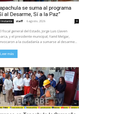
apachula se suma al programa
Sí al Desarme, Sí a la Paz”
staff
-
6 agosto, 2026
l Instante
0
El fiscal general del Estado, Jorge Luis Llaven
arca, y el presidente municipal, Yamil Melgar,
nvocaron a la ciudadanía a sumarse al desarme...
Leer más