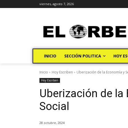
viernes, agosto 7, 2026
INICIO
SECCIÓN POLITICA
HOY ES
Inicio
Hoy Escriben
Uberización de la Economía y S
Hoy Escriben
Uberización de la
Social
28 octubre, 2024