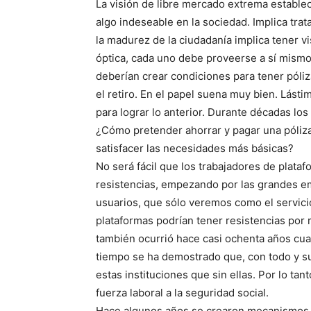
La visión de libre mercado extrema establec
algo indeseable en la sociedad. Implica tra
la madurez de la ciudadanía implica tener vis
óptica, cada uno debe proveerse a sí mismo 
deberían crear condiciones para tener póli
el retiro. En el papel suena muy bien. Lásti
para lograr lo anterior. Durante décadas los
¿Cómo pretender ahorrar y pagar una póliza 
satisfacer las necesidades más básicas?
No será fácil que los trabajadores de plat
resistencias, empezando por las grandes e
usuarios, que sólo veremos como el servici
plataformas podrían tener resistencias por 
también ocurrió hace casi ochenta años cua
tiempo se ha demostrado que, con todo y s
estas instituciones que sin ellas. Por lo tan
fuerza laboral a la seguridad social.
Hace algunos años se crearon mecanismos 