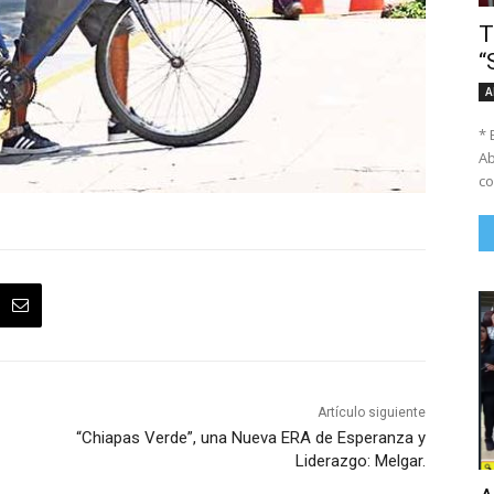
T
“
A
* 
Ab
co
Artículo siguiente
“Chiapas Verde”, una Nueva ERA de Esperanza y
Liderazgo: Melgar.