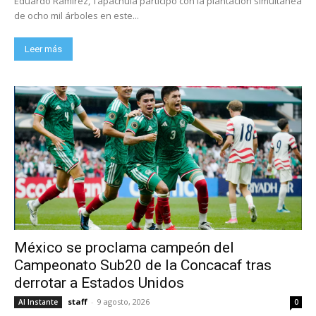
Eduardo Ramírez, Tapachula participó con la plantación simultánea
de ocho mil árboles en este...
Leer más
México se proclama campeón del
Campeonato Sub20 de la Concacaf tras
derrotar a Estados Unidos
staff
-
9 agosto, 2026
Al Instante
0