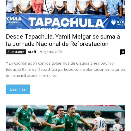
Desde Tapachula, Yamil Melgar se suma a
la Jornada Nacional de Reforestación
staff
-
9 agosto, 2026
Al Instante
0
* En coordinación con los gobiernos de Claudia Sheinbaum y
Eduardo Ramírez, Tapachula participó con la plantación simultánea
de ocho mil árboles en este...
Leer más