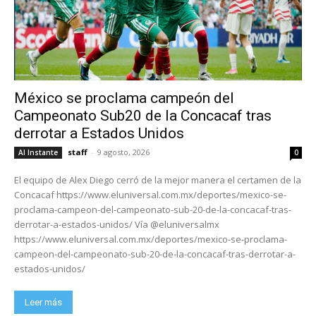
México se proclama campeón del
Campeonato Sub20 de la Concacaf tras
derrotar a Estados Unidos
staff
-
9 agosto, 2026
Al Instante
0
El equipo de Alex Diego cerró de la mejor manera el certamen de la
Concacaf https://www.eluniversal.com.mx/deportes/mexico-se-
proclama-campeon-del-campeonato-sub-20-de-la-concacaf-tras-
derrotar-a-estados-unidos/ Vía @eluniversalmx
https://www.eluniversal.com.mx/deportes/mexico-se-proclama-
campeon-del-campeonato-sub-20-de-la-concacaf-tras-derrotar-a-
estados-unidos/
Leer más