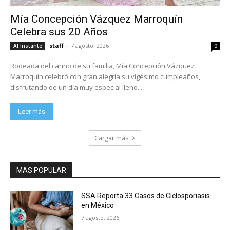
Mía Concepción Vázquez Marroquín
Celebra sus 20 Años
staff
-
7 agosto, 2026
Al Instante
0
Rodeada del cariño de su familia, Mía Concepción Vázquez
Marroquín celebró con gran alegría su vigésimo cumpleaños,
disfrutando de un día muy especial lleno...
Leer más
Cargar más
MAS POPULAR
SSA Reporta 33 Casos de Ciclosporiasis
en México
7 agosto, 2026