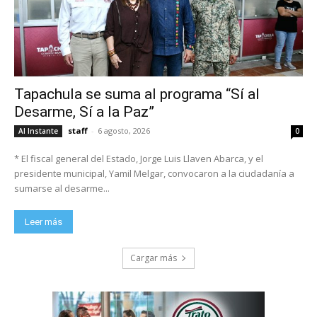
Tapachula se suma al programa “Sí al
Desarme, Sí a la Paz”
staff
-
6 agosto, 2026
Al Instante
0
* El fiscal general del Estado, Jorge Luis Llaven Abarca, y el
presidente municipal, Yamil Melgar, convocaron a la ciudadanía a
sumarse al desarme...
Leer más
Cargar más