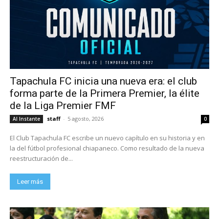
Tapachula FC inicia una nueva era: el club
forma parte de la Primera Premier, la élite
de la Liga Premier FMF
staff
-
5 agosto, 2026
Al Instante
0
El Club Tapachula FC escribe un nuevo capítulo en su historia y en
la del fútbol profesional chiapaneco. Como resultado de la nueva
reestructuración de...
Leer más