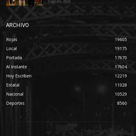
5 agosto, 2026
ARCHIVO
Rojas
19605
Local
19175
Portada
17670
Al Instante
17604
Hoy Escriben
12219
Estatal
11028
Nacional
10529
Deportes
8560