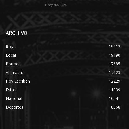
8 agosto, 2026
ARCHIVO
Rojas
19612
Local
19190
Portada
17685
Al Instante
17623
Hoy Escriben
12229
Estatal
11039
Nacional
10541
Deportes
8568