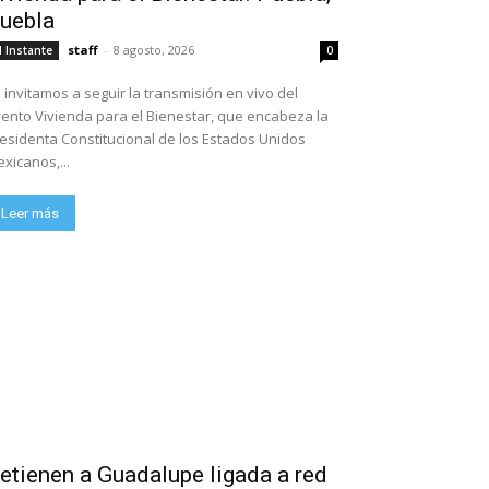
uebla
staff
-
8 agosto, 2026
l Instante
0
 invitamos a seguir la transmisión en vivo del
ento Vivienda para el Bienestar, que encabeza la
esidenta Constitucional de los Estados Unidos
xicanos,...
Leer más
etienen a Guadalupe ligada a red