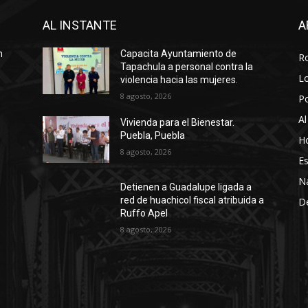
AL INSTANTE
A
n
Capacita Ayuntamiento de
R
Tapachula a personal contra la
Lo
violencia hacia las mujeres.
8 agosto, 2026
P
Al
Vivienda para el Bienestar.
Puebla, Puebla
Ho
8 agosto, 2026
Es
N
Detienen a Guadalupe ligada a
red de huachicol fiscal atribuida a
D
Ruffo Apel
8 agosto, 2026