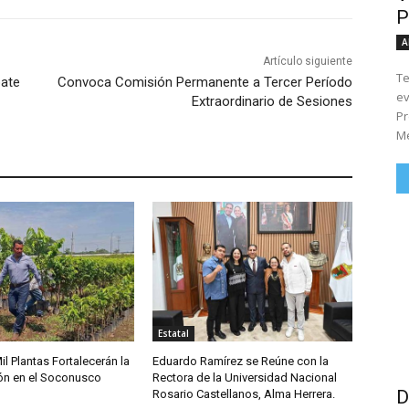
P
A
Artículo siguiente
Te
ate
Convoca Comisión Permanente a Tercer Período
ev
Extraordinario de Sesiones
Pr
Me
Estatal
l Plantas Fortalecerán la
Eduardo Ramírez se Reúne con la
ón en el Soconusco
Rectora de la Universidad Nacional
D
Rosario Castellanos, Alma Herrera.