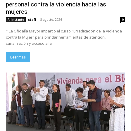
personal contra la violencia hacia las
mujeres.
staff
-
8 agosto, 2026
Al Instante
0
* La Oficialía Mayor impartió el curso "Erradicación de la Violencia
contra la Mujer" para brindar herramientas de atención,
canalización y acceso a la...
Leer más