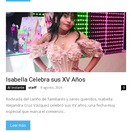
Isabella Celebra sus XV Años
staff
-
8 agosto, 2026
Al Instante
0
Rodeada del cariño de familiares y seres queridos, Isabella
Alejandra Cruz Vázquez celebró sus XV años, una fecha muy
especial que marca el comienzo...
Leer más