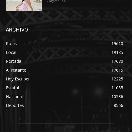
7 agosto, 2026
ARCHIVO
Rojas
19610
Local
19185
Portada
17680
Al Instante
17615
Hoy Escriben
12225
Estatal
11035
Nacional
10536
Deportes
8566