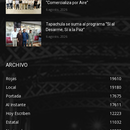
“Comercializa por Aire”
6 agosto, 2026
Tapachula se suma al programa “Sí al
Desarme, Sí a la Paz”
6 agosto, 2026
ARCHIVO
Rojas
19610
Local
19180
Portada
17675
Al Instante
17611
Hoy Escriben
12223
Estatal
11032