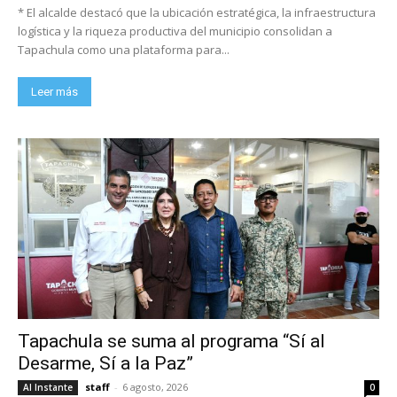
* El alcalde destacó que la ubicación estratégica, la infraestructura
logística y la riqueza productiva del municipio consolidan a
Tapachula como una plataforma para...
Leer más
Tapachula se suma al programa “Sí al
Desarme, Sí a la Paz”
staff
-
6 agosto, 2026
Al Instante
0