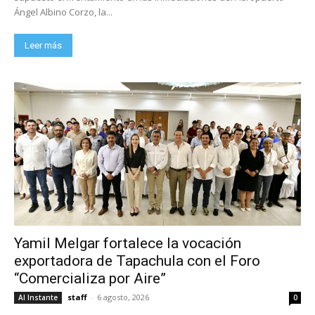
Ángel Albino Corzo, la...
Leer más
Yamil Melgar fortalece la vocación
exportadora de Tapachula con el Foro
“Comercializa por Aire”
staff
-
6 agosto, 2026
Al Instante
0