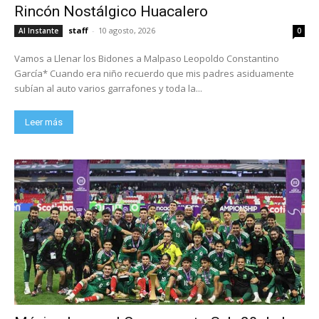
Rincón Nostálgico Huacalero
staff
-
10 agosto, 2026
Al Instante
0
Vamos a Llenar los Bidones a Malpaso Leopoldo Constantino
García* Cuando era niño recuerdo que mis padres asiduamente
subían al auto varios garrafones y toda la...
Leer más