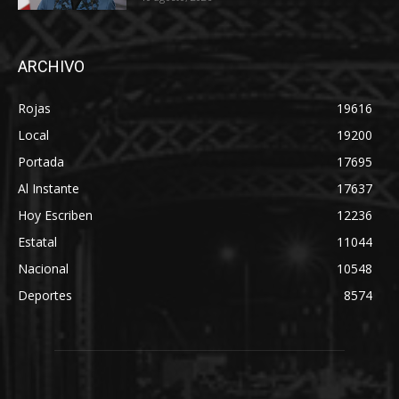
ARCHIVO
Rojas
19616
Local
19200
Portada
17695
Al Instante
17637
Hoy Escriben
12236
Estatal
11044
Nacional
10548
Deportes
8574