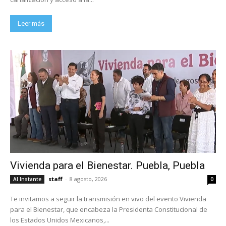
Leer más
Vivienda para el Bienestar. Puebla, Puebla
staff
-
8 agosto, 2026
Al Instante
0
Te invitamos a seguir la transmisión en vivo del evento Vivienda
para el Bienestar, que encabeza la Presidenta Constitucional de
los Estados Unidos Mexicanos,...