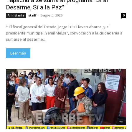
Tapachula se suma al programa “Sí al
Desarme, Sí a la Paz”
staff
-
6 agosto, 2026
Al Instante
0
* El fiscal general del Estado, Jorge Luis Llaven Abarca, y el
presidente municipal, Yamil Melgar, convocaron a la ciudadanía a
sumarse al desarme...
Leer más