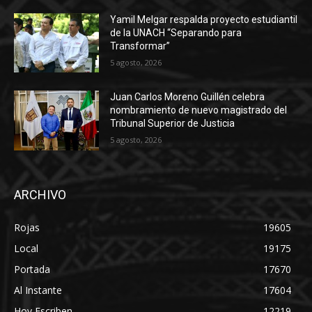
Yamil Melgar respalda proyecto estudiantil
de la UNACH “Separando para
Transformar”
5 agosto, 2026
Juan Carlos Moreno Guillén celebra
nombramiento de nuevo magistrado del
Tribunal Superior de Justicia
5 agosto, 2026
ARCHIVO
Rojas
19605
Local
19175
Portada
17670
Al Instante
17604
Hoy Escriben
12219